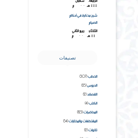
الجمعة ۱۸ شعبان
۱٤٤٤هـ ۱۰-۳-۲۰۲۳م
شرح مذكرة في أحكام
الصيام
الثلاثاء ۱۸ ربيع الثاني
۱٤٤۳هـ ۲۳-۱۱-۲۰۲۱م
تصنيفات
الخطب
(307)
الدروس
(25)
القصائد
(2)
الكتب
(4)
المحاضرات
(123)
المقتطفات والمختارات
(54)
تلاوات
(2)