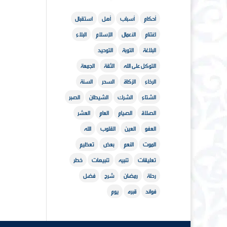
أحكام
أسباب
أهل
استقبال
اغتنام
الأعمال
الإسلام
البلاء
البلاغة
التوبة
التوحيد
التوكل على الله
الثقة
الجمعة
الرخاء
الزكاة
السحر
السنة
الشتاء
الشرك
الشيطان
الصبر
الصلاة
الصيام
العام
العشر
العفو
العين
القلوب
الله
الموت
النعم
بعض
تعظيم
تعليقات
تنبيه
تنبيهات
خطر
رحلة
رمضان
شرح
فضل
فوائد
قبره
يوم