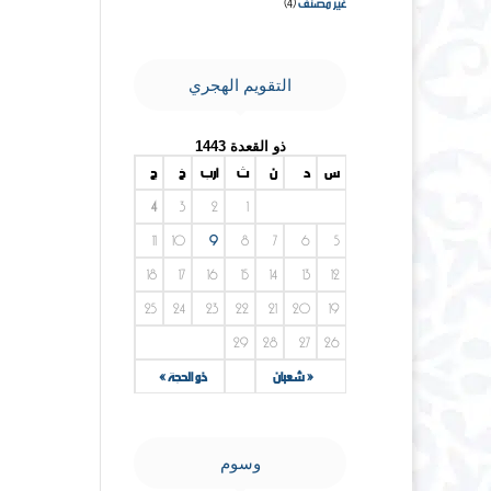
غير مصنف
(4)
التقويم الهجري
ذو القعدة 1443
س
د
ن
ث
أرب
خ
ج
4
3
2
1
11
10
9
8
7
6
5
18
17
16
15
14
13
12
25
24
23
22
21
20
19
29
28
27
26
« شعبان
ذو الحجة »
وسوم