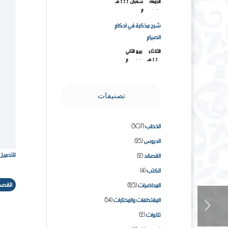
الجمعة ۱۸ شعبان ۱٤٤٤هـ
۱۰-۳-۲۰۲۳م
شرح مذكرة في أحكام
الصيام
الثلاثاء ۱۸ ربيع الثاني
۱٤٤۳هـ ۲۳-۱۱-۲۰۲۱م
تصنيفات
الخطب
(307)
الدروس
(25)
للتحميل من 
القصائد
(2)
الكتب
(4)
القص
المحاضرات
(123)
المقتطفات والمختارات
(54)
تلاوات
(2)