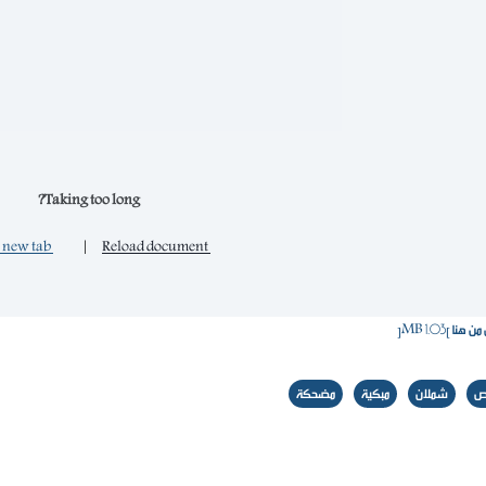
Taking too long?
Open in new tab
|
Reload document
هنا [1.03 MB]
ص
شملان
مبكية
مضحكة