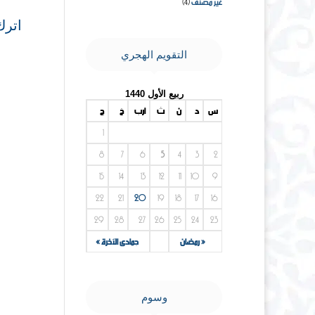
غير مصنف
(4)
اترك
التقويم الهجري
ربيع الأول 1440
س
د
ن
ث
أرب
خ
ج
1
8
7
6
5
4
3
2
15
14
13
12
11
10
9
22
21
20
19
18
17
16
29
28
27
26
25
24
23
« رمضان
جمادى الآخرة »
وسوم